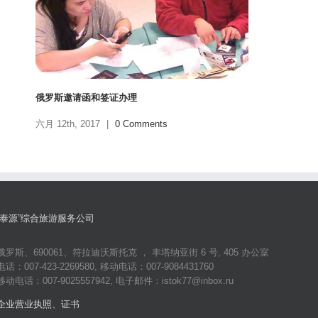
俄罗斯邀请函和签证办理
六月 12th, 2017
|
0 Comments
“泰源”综合旅游服务公司
俄罗斯、690061、符拉迪沃斯托克 ， 丰塔纳亚街 6 号, 405 办公室
电话：007-423-2269580, 移动电话：007-9084431760
移动电话：007-9025557942, 电子邮件：istok77@inbox.ru
企业营业执照、证书