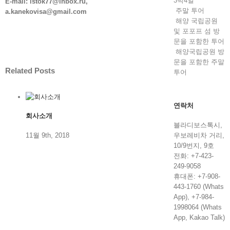
3박4일
E-mail: istok77@inbox.ru,
주말 투어
a.kanekovisa@gmail.com
해양 국립공원
및 포포프 섬 방
문을 포함한 투어
해양국립공원 방
문을 포함한 주말
Related Posts
투어
연락처
회사소개
블라디보스톡시,
11월 9th, 2018
우보레비차 거리,
10/9번지, 9호
전화: +7-423-
249-9058
휴대폰: +7-908-
443-1760 (Whats
App), +7-984-
1998064 (Whats
App, Kakao Talk)