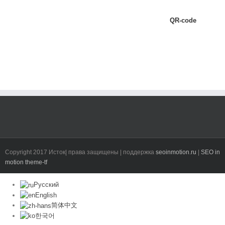
QR-code
Copyright 2017 Исток| права защищены | поддержка
seoinmotion.ru
|
SEO in
motion
theme-tf
Русский
English
简体中文
한국어