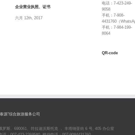
电话：7-423-249-
企业营业执照、证书
9058
手机：7-908-
六月 12th, 2017
4431760（Whats
手机：7-984-199-
8064
QR-code
“泰源”综合旅游服务公司
俄罗斯、690061、符拉迪沃斯托克 ， 丰塔纳亚街 6 号, 405 办公室
电话：007-423-2269580, 移动电话：007-9084431760