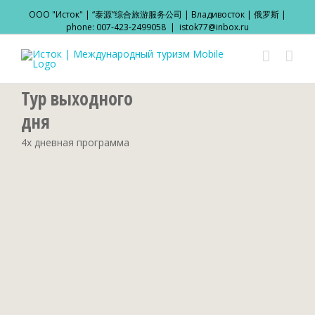
ООО "Исток" | “泰源”综合旅游服务公司 | Владивосток | 俄罗斯 |
phone: 007-423-2499058
|
istok77@inbox.ru
Тур выходного
дня
4х дневная программа