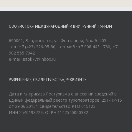
ООО «ИСТОК», МЕЖДУНАРОДНЫЙ И ВНУТРЕННИЙ ТУРИЗМ
690061, Владивосток, ул. Фонтанная, 6, каб. 405
тел.: +7 (423) 226-95-80, тел. моб.: +7 908 443 1760, +7
902 555 7942
e-mail: Istok77@inbox.ru
РАЗРЕШЕНИЯ, СВИДЕТЕЛЬСТВА, РЕКВИЗИТЫ
Дата и № приказа Ростуризма о внесении сведений в
Единый федеральный реестр туроператоров: 251-ПР-15
от 29.06.2015г. Свидетельство РТО 015123
ИНН 2540198729, ОГРН 1142540000382