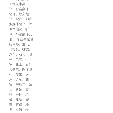
工程技术类口
译、社会翻译、
笔译、散文翻
译、配音、影音
多媒体翻译、软
件本地化、听
译、外派翻译其
他。 专业领域包
括网络、通讯、
计算机、机械、
汽车、石化、电
子、电气、生
物、化工、石油
天然气、医疗卫
生、传媒、娱
乐、金融、商
贸、房地产、法
律、政治、审
计、会计、机
械、建筑、能
源、环保、地
质、交通、食