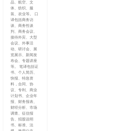
品、航空、文
体、纺织、服
装、农业等。 口
译包括商务访
谈、商务性谈
判、商务会议、
接待外宾、大型
会议、外事活
动、研讨会、展
览展示、新闻发
布会、专题讲座
等。 笔译包括证
书、个人简历、
快报、特急资
料，合同、协
议、专利、商业
计划书、企业年
报、财务报表、
财经分析、市场
调查、征信报
告、招股说明
书、标准、法
规、政府公文、