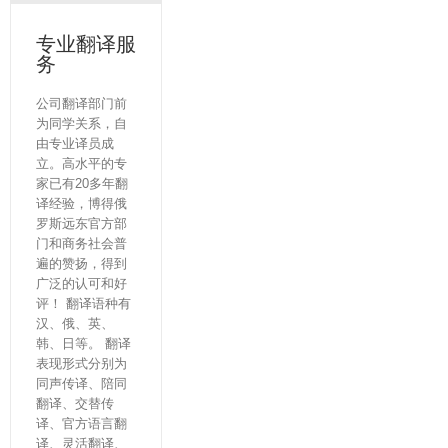
专业翻译服
务
公司翻译部门前
为同学关系，自
由专业译员成
立。高水平的专
家已有20多年翻
译经验，博得俄
罗斯远东官方部
门和商务社会普
遍的赞扬，得到
广泛的认可和好
评！ 翻译语种有
汉、俄、英、
韩、日等。 翻译
表现形式分别为
同声传译、陪同
翻译、交替传
译、官方语言翻
译、灵活翻译、