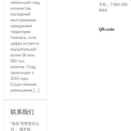
небольшой спад
手机：7-984-199-
количества
8064
посещений
иностранными
гражданами
QR-code
территории
Гонконга, хотя
цифра остается
внушительной -
более 56 млн.
650 тыс.
визитов. Спад
происходит с
2015 года.
Существенное
уменьшение [...]
联系我们
“源泉”有限责任公
司， 俄罗斯、