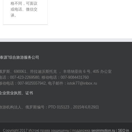
格不同，可面议
或电话、微信交
谈。
“泰源”综合旅游服务公司
俄罗斯、690061、符拉迪沃斯托克 ， 丰塔纳亚街 6 号, 405 办公室
电话：007-423-2269580, 移动电话：007-9084431760
移动电话：007-9025557942, 电子邮件：istok77@inbox.ru
企业营业执照、证书
旅游机构法人、俄罗斯编号：РТО 015123，2015年6月29日
Copyright 2017 Исток| права защищены | поддержка
seoinmotion.ru
|
SEO in