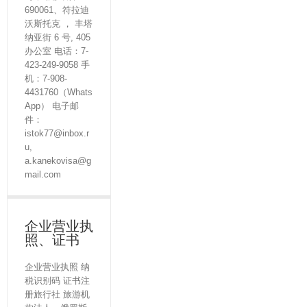
690061、符拉迪
沃斯托克 ， 丰塔
纳亚街 6 号, 405
办公室 电话：7-
423-249-9058 手
机：7-908-
4431760（Whats
App） 电子邮
件：
istok77@inbox.r
u,
a.kanekovisa@g
mail.com
企业营业执
照、证书
企业营业执照 纳
税识别码 证书注
册旅行社 旅游机