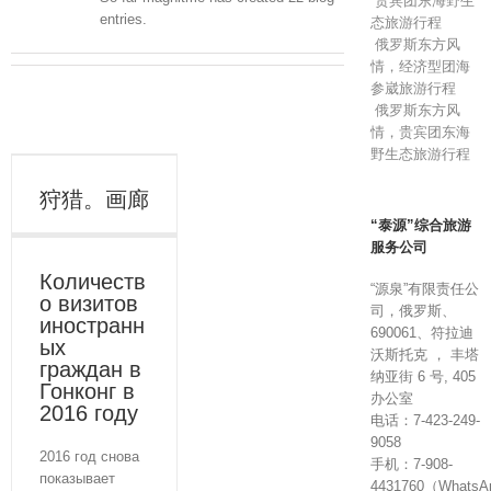
贵宾团东海野生
entries.
态旅游行程
俄罗斯东方风
情，经济型团海
参崴旅游行程
俄罗斯东方风
情，贵宾团东海
野生态旅游行程
狩猎。画廊
“泰源”综合旅游
服务公司
Количеств
“源泉”有限责任公
о визитов
司，俄罗斯、
иностранн
690061、符拉迪
ых
沃斯托克 ， 丰塔
граждан в
纳亚街 6 号, 405
Гонконг в
办公室
2016 году
电话：7-423-249-
9058
2016 год снова
手机：7-908-
показывает
4431760（Whats