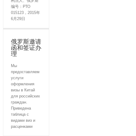
构法人、俄罗斯
编号：РТО
015123，2015年
6月29日
俄罗斯邀请
函和签证办
理
Мы
предоставляем
услуги
оформления
визы в Китай
для российских
граждан.
Приведена
таблица с
видами виз и
расценками